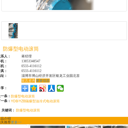
防爆型电动滚筒
联系人：
蒋经理
手机：
13853348547
座机：
0533-4116112
传真：
0533-4116112
地址：
淄博市博山经济开发区银龙工业园北首
留言咨询
更多信息
分享：
上一条：
防爆型电动滚筒
下一条：
YDB/YZB隔爆型油冷式电动滚筒
关键词：
防爆型电动滚筒
产品介绍
相关推荐
更多>>