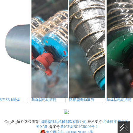
YDB/YZB-h隔爆型油冷式电动滚筒
防爆型电动滚筒
防爆型电动滚筒
防爆型电动滚筒
CopyRight © 版权所有:
淄博精镁达机械制造有限公司
技术支持:
兆通科技
网站地
图
XML
备案号:
鲁ICP备2021030206号-1
鲁公网安备
37030402001611号